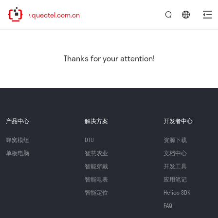
ww.quectel.com.cn
言：
简
体
中
Thanks for your attention!
文
产品中心
解决方案
开发者中心
蜂窝模组
DTU
资源下载
单板电脑
智慧农业
文档中心
智能穿戴
开发工具
智能电表
应用笔记
智能定位
Helios SDK
FAQ