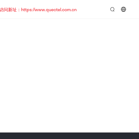
https://www.quectel.com.cn
言：
简
体
中
文