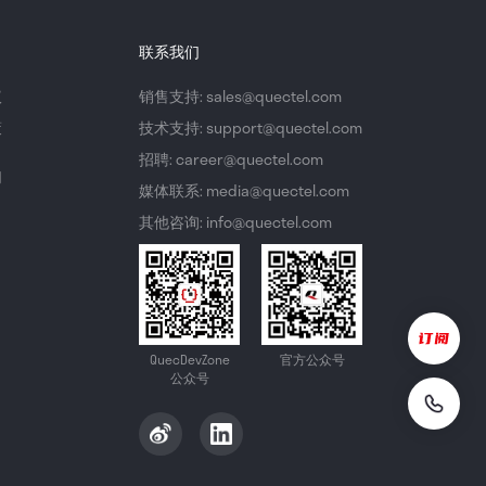
联系我们
议
销售支持: sales@quectel.com
策
技术支持: support@quectel.com
招聘: career@quectel.com
们
媒体联系: media@quectel.com
其他咨询: info@quectel.com
QuecDevZone
官方公众号
公众号