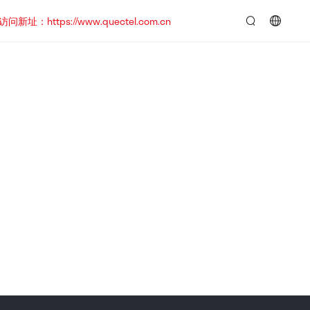
https://www.quectel.com.cn
言：
简
体
中
文