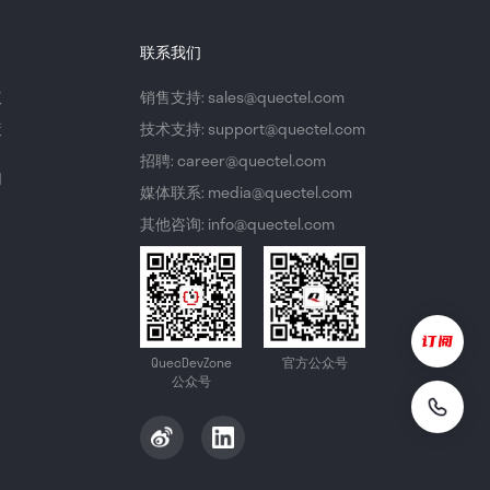
联系我们
议
销售支持: sales@quectel.com
策
技术支持: support@quectel.com
招聘: career@quectel.com
们
媒体联系: media@quectel.com
其他咨询: info@quectel.com
QuecDevZone
官方公众号
公众号