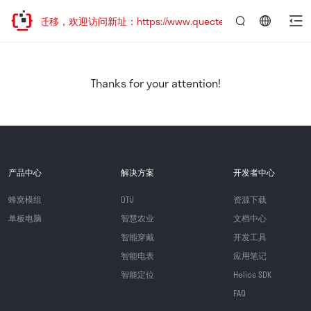
站地址已迁移，欢迎访问新址：https://www.quectel.com.cn
言：
简
体
中
Thanks for your attention!
文
产品中心
解决方案
开发者中心
蜂窝模组
DTU
资源下载
单板电脑
智慧农业
文档中心
智能穿戴
开发工具
智能电表
应用笔记
智能定位
Helios SDK
FAQ