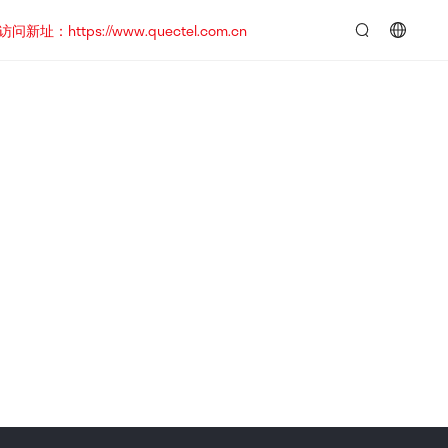
https://www.quectel.com.cn
言：
简
体
中
文