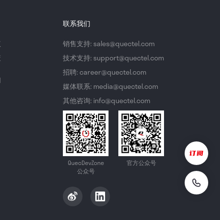
联系我们
议
销售支持: sales@quectel.com
策
技术支持: support@quectel.com
招聘: career@quectel.com
们
媒体联系: media@quectel.com
其他咨询: info@quectel.com
QuecDevZone
官方公众号
公众号