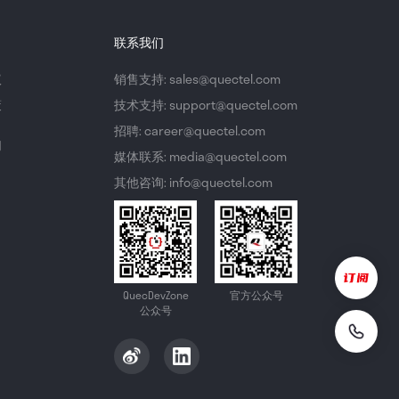
联系我们
议
销售支持: sales@quectel.com
策
技术支持: support@quectel.com
招聘: career@quectel.com
们
媒体联系: media@quectel.com
其他咨询: info@quectel.com
QuecDevZone
官方公众号
公众号