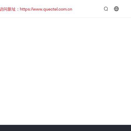
https://www.quectel.com.cn
言：
简
体
中
文