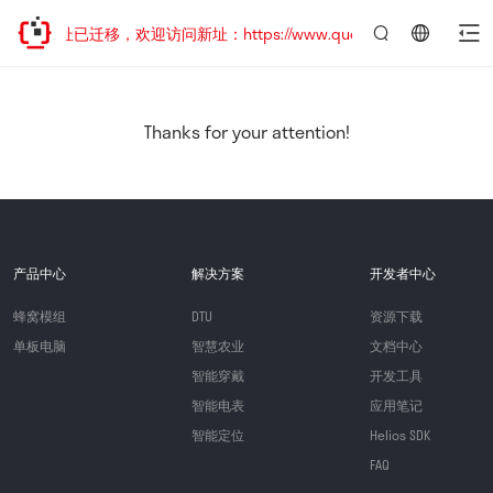
网站地址已迁移，欢迎访问新址：https://www.quectel.com.cn
言：
简
体
中
Thanks for your attention!
文
产品中心
解决方案
开发者中心
蜂窝模组
DTU
资源下载
单板电脑
智慧农业
文档中心
智能穿戴
开发工具
智能电表
应用笔记
智能定位
Helios SDK
FAQ