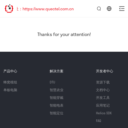
：https://www.quectel.com.cn
言：
简
体
中
Thanks for your attention!
文
产品中心
解决方案
开发者中心
蜂窝模组
DTU
资源下载
单板电脑
智慧农业
文档中心
智能穿戴
开发工具
智能电表
应用笔记
智能定位
Helios SDK
FAQ