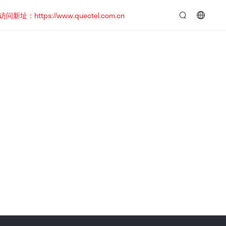
https://www.quectel.com.cn
言：
简
体
中
文