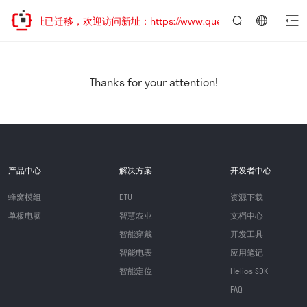
网站地址已迁移，欢迎访问新址：https://www.quectel.com.cn
言：
简
体
中
Thanks for your attention!
文
产品中心
解决方案
开发者中心
蜂窝模组
DTU
资源下载
单板电脑
智慧农业
文档中心
智能穿戴
开发工具
智能电表
应用笔记
智能定位
Helios SDK
FAQ