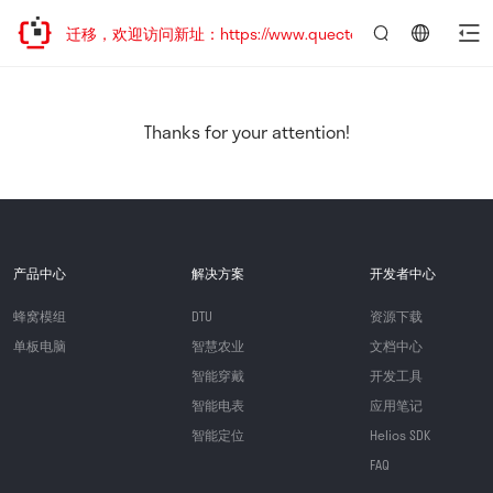
站地址已迁移，欢迎访问新址：https://www.quectel.com.cn
言：
简
体
中
Thanks for your attention!
文
产品中心
解决方案
开发者中心
蜂窝模组
DTU
资源下载
单板电脑
智慧农业
文档中心
智能穿戴
开发工具
智能电表
应用笔记
智能定位
Helios SDK
FAQ