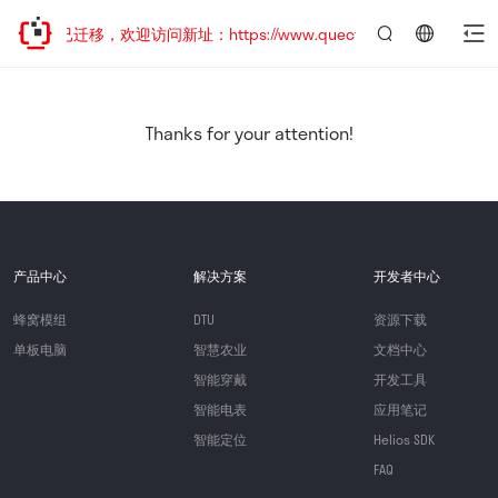
网站地址已迁移，欢迎访问新址：https://www.quectel.com.cn
言：
简
体
中
Thanks for your attention!
文
产品中心
解决方案
开发者中心
蜂窝模组
DTU
资源下载
单板电脑
智慧农业
文档中心
智能穿戴
开发工具
智能电表
应用笔记
智能定位
Helios SDK
FAQ