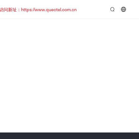
https://www.quectel.com.cn
言：
简
体
中
文