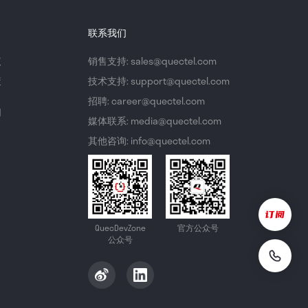
联系我们
议
销售支持: sales@quectel.com
策
技术支持: support@quectel.com
招聘: career@quectel.com
们
媒体联系: media@quectel.com
其他咨询: info@quectel.com
QuecDevZone
官方公众号
公众号