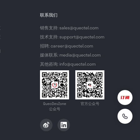
联系我们
议
销售支持: sales@quectel.com
策
技术支持: support@quectel.com
招聘: career@quectel.com
们
媒体联系: media@quectel.com
其他咨询: info@quectel.com
QuecDevZone
官方公众号
公众号