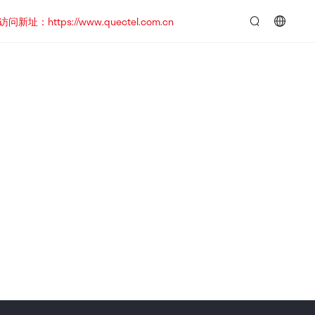
https://www.quectel.com.cn
言：
简
体
中
文