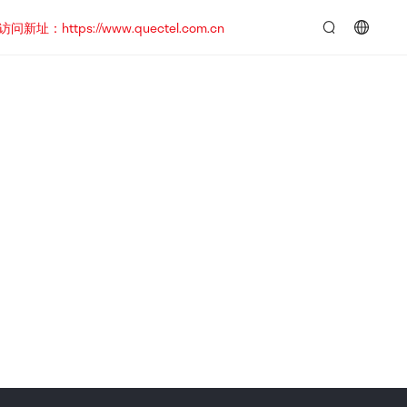
https://www.quectel.com.cn
言：
简
体
中
文