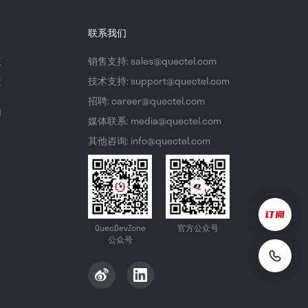
联系我们
议
销售支持: sales@quectel.com
策
技术支持: support@quectel.com
招聘: career@quectel.com
们
媒体联系: media@quectel.com
其他咨询: info@quectel.com
QuecDevZone
官方公众号
公众号