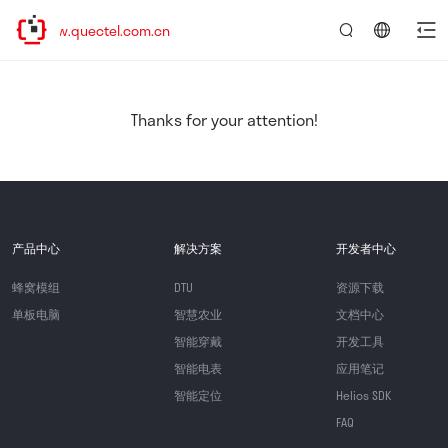
www.quectel.com.cn
言：
简
体
中
Thanks for your attention!
文
产品中心
解决方案
开发者中心
蜂窝模组
DTU
资源下载
单板电脑
智慧农业
文档中心
智能穿戴
开发工具
智能电表
应用笔记
智能定位
Helios SDK
FAQ