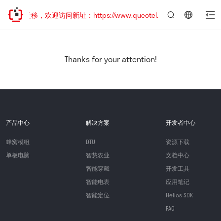
地址已迁移，欢迎访问新址：https://www.quectel.com.cn
言：
简
体
中
Thanks for your attention!
文
产品中心
解决方案
开发者中心
蜂窝模组
DTU
资源下载
单板电脑
智慧农业
文档中心
智能穿戴
开发工具
智能电表
应用笔记
智能定位
Helios SDK
FAQ