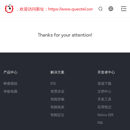
已迁移，欢迎访问新址：https://www.quectel.com.cn
言：
简
体
中
Thanks for your attention!
文
产品中心
解决方案
开发者中心
蜂窝模组
DTU
资源下载
单板电脑
智慧农业
文档中心
智能穿戴
开发工具
智能电表
应用笔记
智能定位
Helios SDK
FAQ