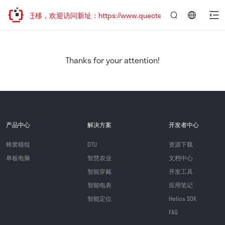
站地址已迁移，欢迎访问新址：https://www.quectel.com.cn
言：
简
体
中
Thanks for your attention!
文
产品中心
解决方案
开发者中心
蜂窝模组
DTU
资源下载
单板电脑
智慧农业
文档中心
智能穿戴
开发工具
智能电表
应用笔记
智能定位
Helios SDK
FAQ