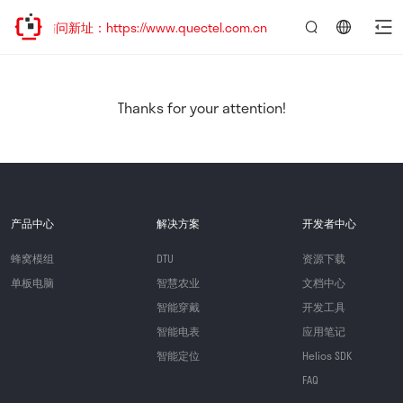
访问新址：https://www.quectel.com.cn
言：
简
体
中
Thanks for your attention!
文
产品中心
解决方案
开发者中心
蜂窝模组
DTU
资源下载
单板电脑
智慧农业
文档中心
智能穿戴
开发工具
智能电表
应用笔记
智能定位
Helios SDK
FAQ