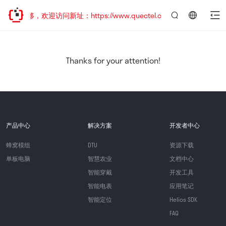
址已迁移，欢迎访问新址：https://www.quectel.com.cn
言：
简
体
中
Thanks for your attention!
文
产品中心
解决方案
开发者中心
蜂窝模组
DTU
资源下载
单板电脑
智慧农业
文档中心
智能穿戴
开发工具
智能电表
应用笔记
智能定位
Helios SDK
FAQ