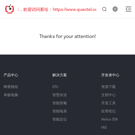
已迁移，欢迎访问新址：https://www.quectel.com.cn
言：
简
体
中
Thanks for your attention!
文
产品中心
解决方案
开发者中心
蜂窝模组
DTU
资源下载
单板电脑
智慧农业
文档中心
智能穿戴
开发工具
智能电表
应用笔记
智能定位
Helios SDK
FAQ