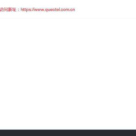
https://www.quectel.com.cn
言：
简
体
中
文