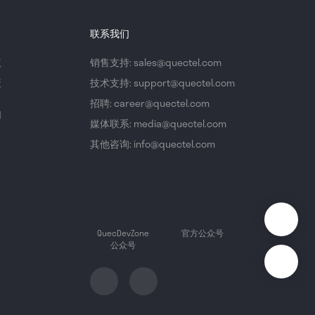
联系我们
议
销售支持: sales@quectel.com
策
技术支持: support@quectel.com
招聘: career@quectel.com
们
媒体联系: media@quectel.com
其他咨询: info@quectel.com
QuecDevZone
官方公众号
公众号