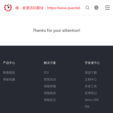
地址已迁移，欢迎访问新址：https://www.quectel.com.cn
言：
简
体
中
Thanks for your attention!
文
产品中心
解决方案
开发者中心
蜂窝模组
DTU
资源下载
单板电脑
智慧农业
文档中心
智能穿戴
开发工具
智能电表
应用笔记
智能定位
Helios SDK
FAQ