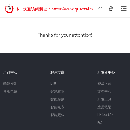
址已迁移，欢迎访问新址：https://www.quectel.com.cn
言：
简
体
中
Thanks for your attention!
文
产品中心
解决方案
开发者中心
蜂窝模组
DTU
资源下载
单板电脑
智慧农业
文档中心
智能穿戴
开发工具
智能电表
应用笔记
智能定位
Helios SDK
FAQ