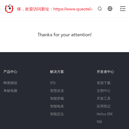
地址已迁移，欢迎访问新址：https://www.quectel.com.cn
言：
简
体
中
Thanks for your attention!
文
产品中心
解决方案
开发者中心
蜂窝模组
DTU
资源下载
单板电脑
智慧农业
文档中心
智能穿戴
开发工具
智能电表
应用笔记
智能定位
Helios SDK
FAQ