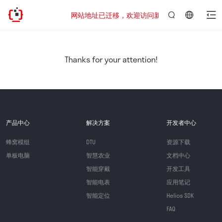
网站地址已迁移，欢迎访问新址：https://www.quect
言：
简
体
中
Thanks for your attention!
文
产品中心
解决方案
开发者中心
蜂窝模组
DTU
资源下载
单板电脑
智慧农业
文档中心
智能穿戴
开发工具
智能电表
应用笔记
智能定位
Helios SDK
FAQ