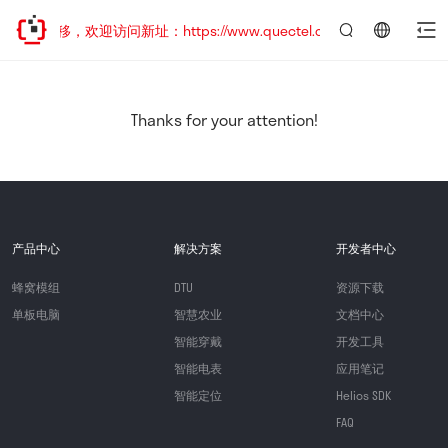
址已迁移，欢迎访问新址：https://www.quectel.com.cn
言：
简
体
中
Thanks for your attention!
文
产品中心
解决方案
开发者中心
蜂窝模组
DTU
资源下载
单板电脑
智慧农业
文档中心
智能穿戴
开发工具
智能电表
应用笔记
智能定位
Helios SDK
FAQ