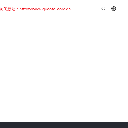
https://www.quectel.com.cn
言：
简
体
中
文