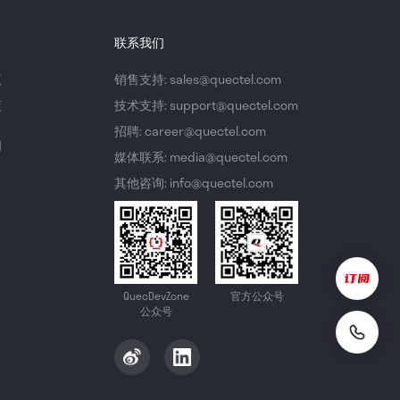
联系我们
议
销售支持: sales@quectel.com
策
技术支持: support@quectel.com
招聘: career@quectel.com
们
媒体联系: media@quectel.com
其他咨询: info@quectel.com
QuecDevZone
官方公众号
公众号