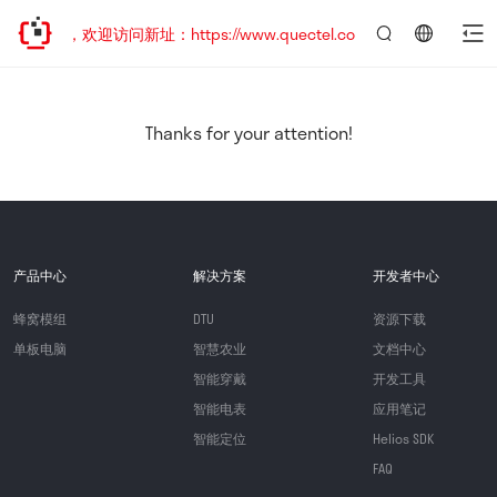
已迁移，欢迎访问新址：https://www.quectel.com.cn
言：
简
体
中
Thanks for your attention!
文
产品中心
解决方案
开发者中心
蜂窝模组
DTU
资源下载
单板电脑
智慧农业
文档中心
智能穿戴
开发工具
智能电表
应用笔记
智能定位
Helios SDK
FAQ