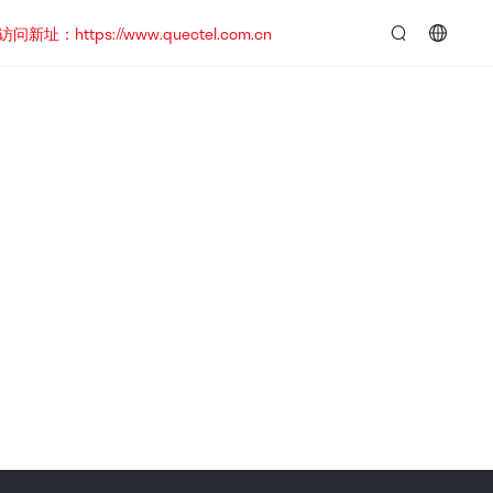
https://www.quectel.com.cn
言：
简
体
中
文