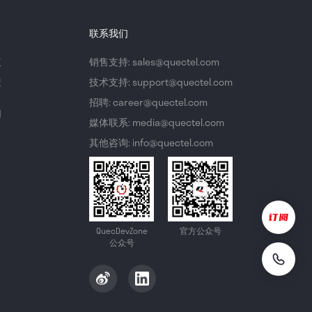
联系我们
议
销售支持: sales@quectel.com
策
技术支持: support@quectel.com
招聘: career@quectel.com
们
媒体联系: media@quectel.com
其他咨询: info@quectel.com
QuecDevZone
官方公众号
公众号