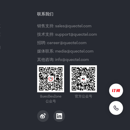
联系我们
议
销售支持: sales@quectel.com
策
技术支持: support@quectel.com
招聘: career@quectel.com
们
媒体联系: media@quectel.com
其他咨询: info@quectel.com
QuecDevZone
官方公众号
公众号