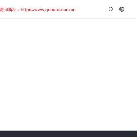
https://www.quectel.com.cn
言：
简
体
中
文