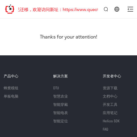
网站地址已迁移，欢迎访问新址：https://www.quectel.com.cn
言：
简
体
中
Thanks for your attention!
文
产品中心
解决方案
开发者中心
蜂窝模组
DTU
资源下载
单板电脑
智慧农业
文档中心
智能穿戴
开发工具
智能电表
应用笔记
智能定位
Helios SDK
FAQ