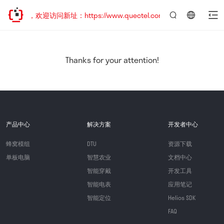
已迁移，欢迎访问新址：https://www.quectel.com.cn
言：
简
体
中
Thanks for your attention!
文
产品中心
解决方案
开发者中心
蜂窝模组
DTU
资源下载
单板电脑
智慧农业
文档中心
智能穿戴
开发工具
智能电表
应用笔记
智能定位
Helios SDK
FAQ