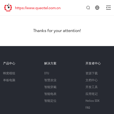
ttps://www.quectel.com.cn
言：
简
体
中
Thanks for your attention!
文
产品中心
解决方案
开发者中心
蜂窝模组
DTU
资源下载
单板电脑
智慧农业
文档中心
智能穿戴
开发工具
智能电表
应用笔记
智能定位
Helios SDK
FAQ