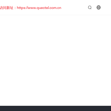
https://www.quectel.com.cn
言：
简
体
中
文