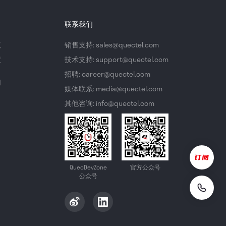
联系我们
议
销售支持: sales@quectel.com
策
技术支持: support@quectel.com
招聘: career@quectel.com
们
媒体联系: media@quectel.com
其他咨询: info@quectel.com
QuecDevZone
官方公众号
公众号