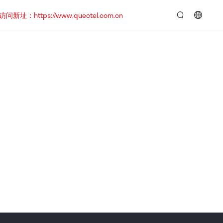
https://www.quectel.com.cn
言：
简
体
中
文