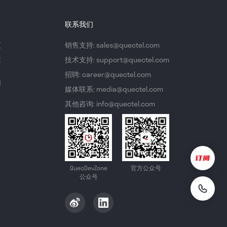
联系我们
议
销售支持: sales@quectel.com
策
技术支持: support@quectel.com
招聘: career@quectel.com
们
媒体联系: media@quectel.com
其他咨询: info@quectel.com
QuecDevZone
官方公众号
公众号