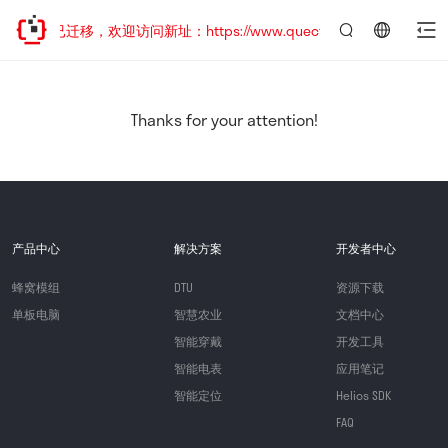
网站地址已迁移，欢迎访问新址：https://www.quectel.com.cn
言：
简
体
中
Thanks for your attention!
文
产品中心
解决方案
开发者中心
蜂窝模组
DTU
资源下载
单板电脑
智慧农业
文档中心
智能穿戴
开发工具
智能电表
应用笔记
智能定位
Helios SDK
FAQ