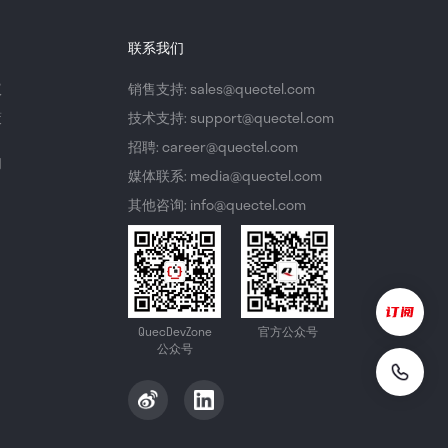
联系我们
议
销售支持: sales@quectel.com
策
技术支持: support@quectel.com
招聘: career@quectel.com
们
媒体联系: media@quectel.com
其他咨询: info@quectel.com
QuecDevZone
官方公众号
公众号