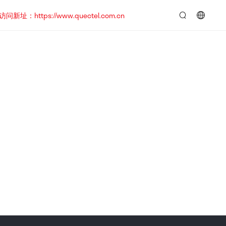
https://www.quectel.com.cn
言：
简
体
中
文