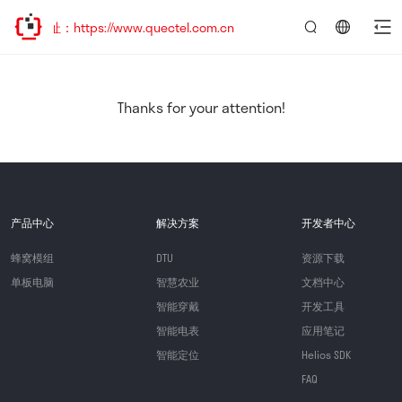
址：https://www.quectel.com.cn
言：
简
体
中
Thanks for your attention!
文
产品中心
解决方案
开发者中心
蜂窝模组
DTU
资源下载
单板电脑
智慧农业
文档中心
智能穿戴
开发工具
智能电表
应用笔记
智能定位
Helios SDK
FAQ