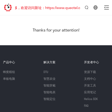
址已迁移，欢迎访问新址：https://www.quectel.com.cn
言：
简
体
中
Thanks for your attention!
文
产品中心
解决方案
开发者中心
蜂窝模组
DTU
资源下载
单板电脑
智慧农业
文档中心
智能穿戴
开发工具
智能电表
应用笔记
智能定位
Helios SDK
FAQ