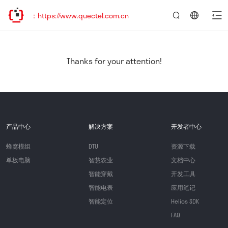
：https://www.quectel.com.cn
言：
简
体
中
Thanks for your attention!
文
产品中心
解决方案
开发者中心
蜂窝模组
DTU
资源下载
单板电脑
智慧农业
文档中心
智能穿戴
开发工具
智能电表
应用笔记
智能定位
Helios SDK
FAQ