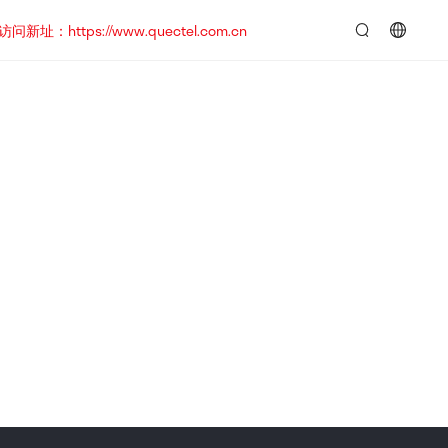
https://www.quectel.com.cn
言：
简
体
中
文