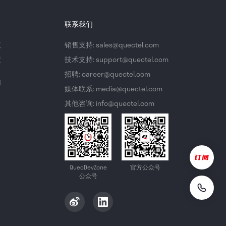
联系我们
议
销售支持: sales@quectel.com
策
技术支持: support@quectel.com
招聘: career@quectel.com
们
媒体联系: media@quectel.com
其他咨询: info@quectel.com
QuecDevZone
官方公众号
公众号