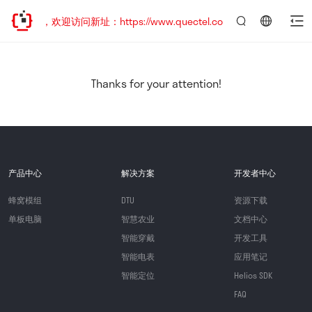
已迁移，欢迎访问新址：https://www.quectel.com.cn
言：
简
体
中
Thanks for your attention!
文
产品中心
解决方案
开发者中心
蜂窝模组
DTU
资源下载
单板电脑
智慧农业
文档中心
智能穿戴
开发工具
智能电表
应用笔记
智能定位
Helios SDK
FAQ