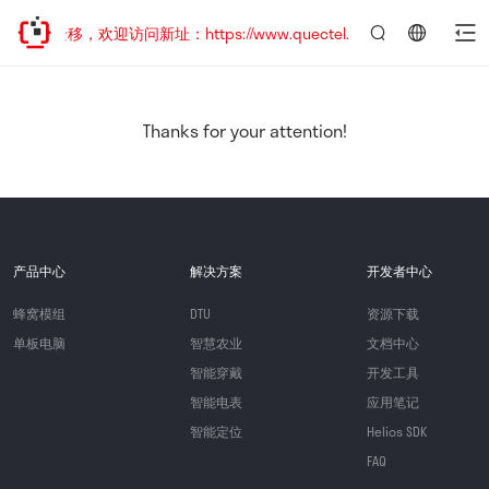
地址已迁移，欢迎访问新址：https://www.quectel.com.cn
言：
简
体
中
Thanks for your attention!
文
产品中心
解决方案
开发者中心
蜂窝模组
DTU
资源下载
单板电脑
智慧农业
文档中心
智能穿戴
开发工具
智能电表
应用笔记
智能定位
Helios SDK
FAQ