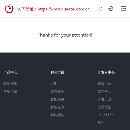
欢迎访问新址：https://www.quectel.com.cn
言：
简
体
中
Thanks for your attention!
文
产品中心
解决方案
开发者中心
蜂窝模组
DTU
资源下载
单板电脑
智慧农业
文档中心
智能穿戴
开发工具
智能电表
应用笔记
智能定位
Helios SDK
FAQ