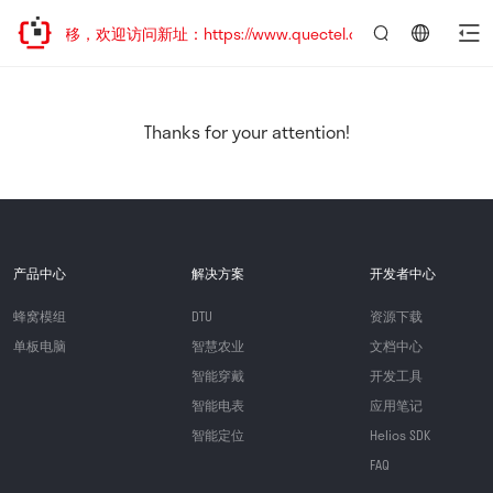
址已迁移，欢迎访问新址：https://www.quectel.com.cn
言：
简
体
中
Thanks for your attention!
文
产品中心
解决方案
开发者中心
蜂窝模组
DTU
资源下载
单板电脑
智慧农业
文档中心
智能穿戴
开发工具
智能电表
应用笔记
智能定位
Helios SDK
FAQ