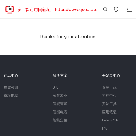
址已迁移，欢迎访问新址：https://www.quectel.com.cn
言：
简
体
中
Thanks for your attention!
文
产品中心
解决方案
开发者中心
蜂窝模组
DTU
资源下载
单板电脑
智慧农业
文档中心
智能穿戴
开发工具
智能电表
应用笔记
智能定位
Helios SDK
FAQ