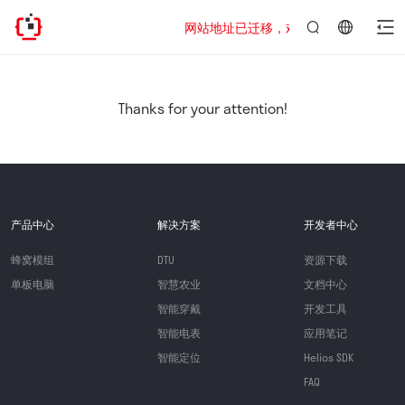
网站地址已迁移，欢迎访问新址：https://www
言：
简
体
中
Thanks for your attention!
文
产品中心
解决方案
开发者中心
蜂窝模组
DTU
资源下载
单板电脑
智慧农业
文档中心
智能穿戴
开发工具
智能电表
应用笔记
智能定位
Helios SDK
FAQ