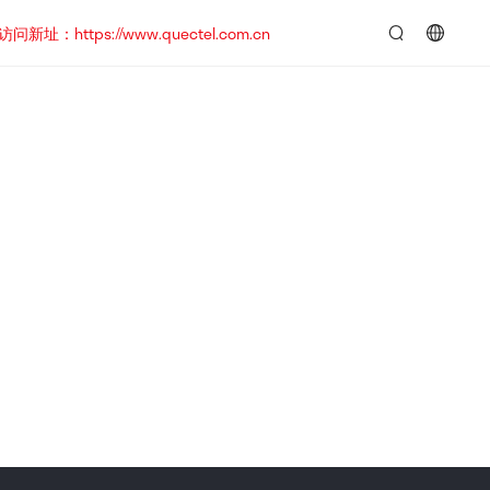
https://www.quectel.com.cn
言：
简
体
中
文