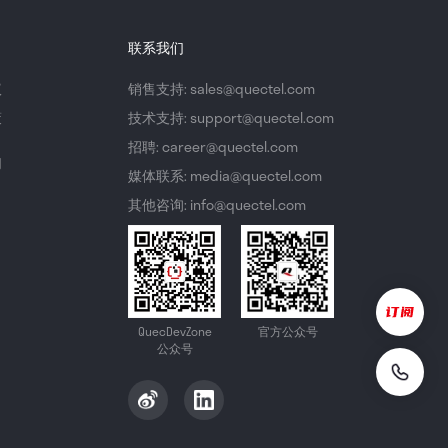
联系我们
议
销售支持: sales@quectel.com
策
技术支持: support@quectel.com
招聘: career@quectel.com
们
媒体联系: media@quectel.com
其他咨询: info@quectel.com
QuecDevZone
官方公众号
公众号